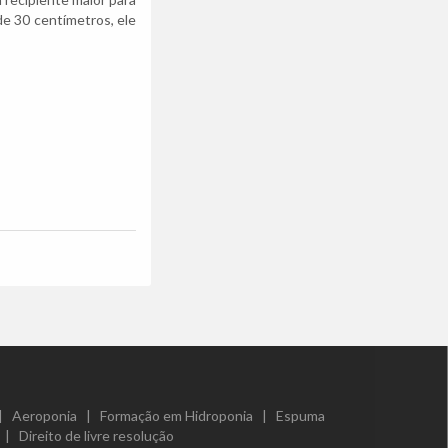
de 30 centímetros, ele
|
Aeroponia
|
Formação em Hidroponia
|
Espuma
|
Direito de livre resolução