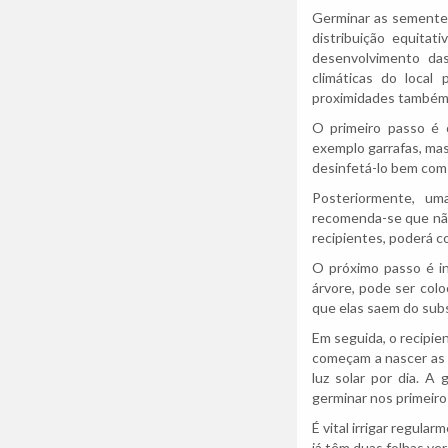
Germinar as sementes
distribuição equita
desenvolvimento da
climáticas do loca
proximidades também s
O primeiro passo é 
exemplo garrafas, mas
desinfetá-lo bem com
Posteriormente, um
recomenda-se que não
recipientes, poderá c
O próximo passo é in
árvore, pode ser colo
que elas saem do sub
Em seguida, o recipie
começam a nascer as 
luz solar por dia. 
germinar nos primeiro
É vital irrigar regul
já têm duas folhas ve