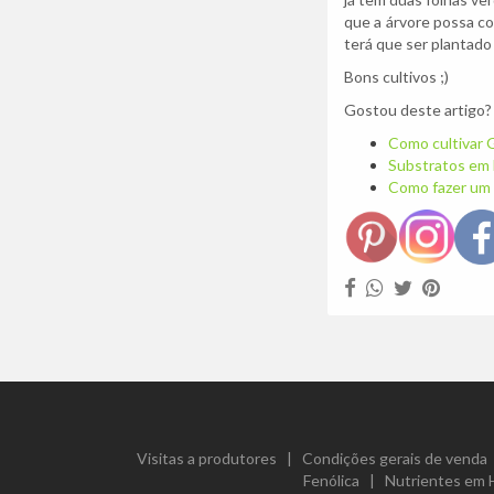
que a árvore possa co
terá que ser plantado 
Bons cultivos ;)
Gostou deste artigo?
Como cultivar 
Substratos em 
Como fazer um
Visitas a produtores
|
Condições gerais de venda
Fenólica
|
Nutrientes em 