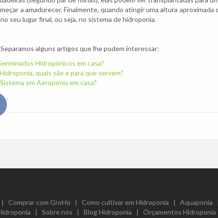
meçar a amadurecer. Finalmente, quando atingir uma altura aproximada 
no seu lugar final, ou seja, no sistema de hidroponia.
 Separamos alguns artigos que lhe podem interessar:
Germinados Hidropónicos em casa?
Hidroponia, quais são e para que servem?
 Sistema em Aeroponia em casa?
.
|
Comprar com GroHo
|
Como cultivar em Hidroponia
|
Aquaponia
Hidroponia
|
Sobre nós
|
Blog Hidroponia
|
Orçamentos Hidroponia