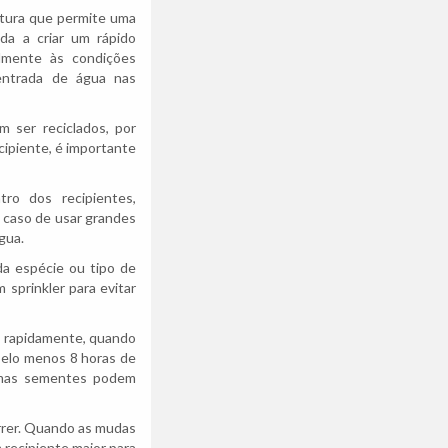
ltura que permite uma
da a criar um rápido
lmente às condições
entrada de água nas
 ser reciclados, por
cipiente, é importante
ro dos recipientes,
 caso de usar grandes
gua.
da espécie ou tipo de
 sprinkler para evitar
is rapidamente, quando
pelo menos 8 horas de
gumas sementes podem
orrer. Quando as mudas
 recipiente maior para