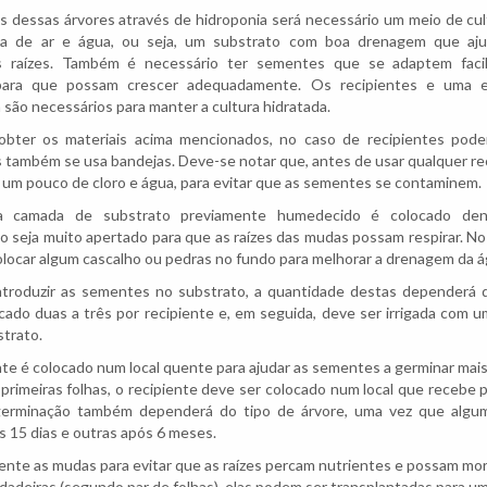
 dessas árvores através de hidroponia será necessário um meio de cu
tiva de ar e água, ou seja, um substrato com boa drenagem que aju
s raízes. Também é necessário ter sementes que se adaptem faci
l para que possam crescer adequadamente. Os recipientes e uma 
ão necessários para manter a cultura hidratada.
obter os materiais acima mencionados, no caso de recipientes podem
 também se usa bandejas. Deve-se notar que, antes de usar qualquer re
 um pouco de cloro e água, para evitar que as sementes se contaminem.
a camada de substrato previamente humedecido é colocado dent
 seja muito apertado para que as raízes das mudas possam respirar. No
olocar algum cascalho ou pedras no fundo para melhorar a drenagem da á
troduzir as sementes no substrato, a quantidade destas dependerá 
cado duas a três por recipiente e, em seguida, deve ser irrigada com um
strato.
nte é colocado num local quente para ajudar as sementes a germinar ma
primeiras folhas, o recipiente deve ser colocado num local que recebe 
A germinação também dependerá do tipo de árvore, uma vez que al
s 15 dias e outras após 6 meses.
armente as mudas para evitar que as raízes percam nutrientes e possam m
rdadeiras (segundo par de folhas), elas podem ser transplantadas para um