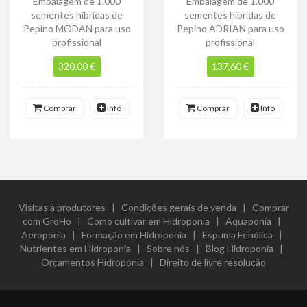
Embalagem de 1.000
Embalagem de 1.000
sementes híbridas de
sementes híbridas de
Pepino MODAN para uso
Pepino ADRIAN para uso
profissional
profissional
320,00 €
137,60 €
Comprar
Info
Comprar
Info
Visitas a produtores
|
Condições gerais de venda
|
Comprar
com GroHo
|
Como cultivar em Hidroponia
|
Aquaponia
|
Aeroponia
|
Formação em Hidroponia
|
Espuma Fenólica
|
Nutrientes em Hidroponia
|
Sobre nós
|
Blog Hidroponia
|
Orçamentos Hidroponia
|
Direito de livre resolução