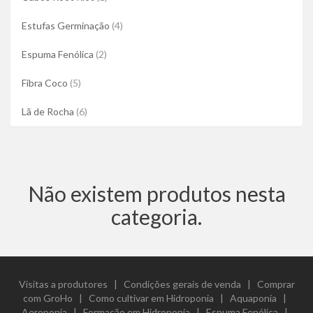
Estufas Germinação
(4)
Espuma Fenólica
(2)
Fibra Coco
(5)
Lã de Rocha
(6)
Não existem produtos nesta
categoria.
Visitas a produtores
|
Condições gerais de venda
|
Comprar
com GroHo
|
Como cultivar em Hidroponia
|
Aquaponia
|
Aeroponia
|
Formação em Hidroponia
|
Espuma Fenólica
|