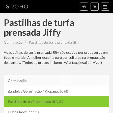
Pastilhas de turfa
prensada Jiffy
Pastilhas
Germinação
Pastilhas de turfa prensada Jiffy
de
As pastilhas de turfa prensada Jiffy são usados por produtores em
todo o mundo. A melhor escolha para agricultores na propagação
turfa
de plantas. (Todos os preços incluem IVA à taxa legal em vigor)
prensada
Jiffy
Germinação
Bandejas Germinação / Propagação
(4)
Pastilhas de turfa prensada Jiffy
(0)
Cubos Root Riot
(1)