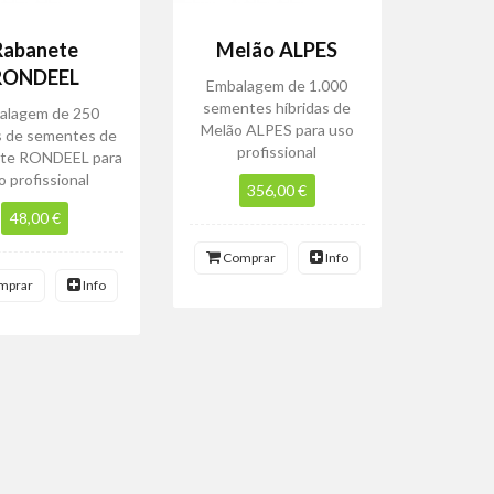
Rabanete
Melão ALPES
RONDEEL
Embalagem de 1.000
sementes híbridas de
alagem de 250
Melão ALPES para uso
s de sementes de
profissional
te RONDEEL para
o profissional
356,00 €
48,00 €
Comprar
Info
mprar
Info