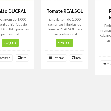
lão DUCRAL
Tomate REALSOL
alagem de 1.000
Embalagem de 1.000
entes híbridas de
sementes híbridas de
Emb
o DUCRAL para uso
Tomate REALSOL para
grama
profissional
uso profissional
Rabane
us
273,00 €
498,00 €
omprar
Info
Comprar
Info
Co