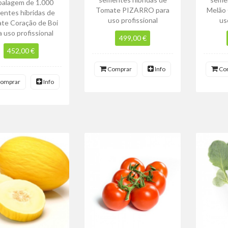
alagem de 1.000
Tomate PIZARRO para
Melão
entes híbridas de
uso profissional
us
te Coração de Boi
a uso profissional
499,00 €
452,00 €
Comprar
Info
Co
omprar
Info