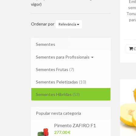
Emb
vigor)
sem
Toma
par
Ordenar por
Relevância
Sementes
C
Sementes para Profissionais
Sementes Frutas
(7)
Sementes Peletizadas
(10)
Sementes Híbridas
(53)
Popular nesta categoria
Pimento ZAFIRO F1
277,00 €