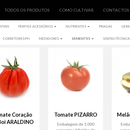
TODOS OS PRODUTOS
COMO CULTIVAR
CONTACTOS
NTAIS
PERFIS E ACESSÓRIOS
NUTRIENTES
PRAGAS
GER
CORRETORES PH
MEDIDORES
SEMENTES
VISITAS TÉCNICA
mate Coração
Tomate PIZARRO
Melã
Boi ARALDINO
Embalagem de 1.000
Emba
sementes híbridas de
semen