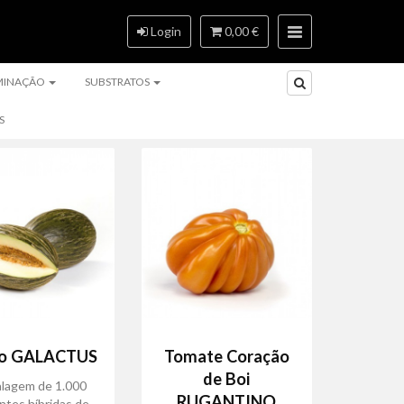
Login
0,00 €
MINAÇÃO
SUBSTRATOS
S
o GALACTUS
Tomate Coração
de Boi
lagem de 1.000
RUGANTINO
tes híbridas de