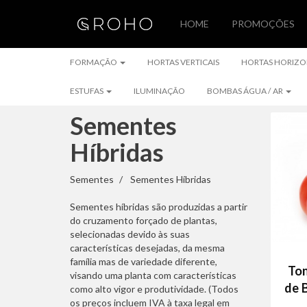
HOME
PROMOÇÕES
FORMAÇÃO
FORMAÇÃO
HORTAS VERTICAIS
HORTAS HORIZO
ESTUFAS
ILUMINAÇÃO
BOMBAS ÁGUA / AR
Sementes
Híbridas
Sementes
Sementes
Sementes Híbridas
Híbridas
Sementes híbridas são produzidas a partir
do cruzamento forçado de plantas,
selecionadas devido às suas
características desejadas, da mesma
família mas de variedade diferente,
To
visando uma planta com características
de 
como alto vigor e produtividade. (Todos
os preços incluem IVA à taxa legal em