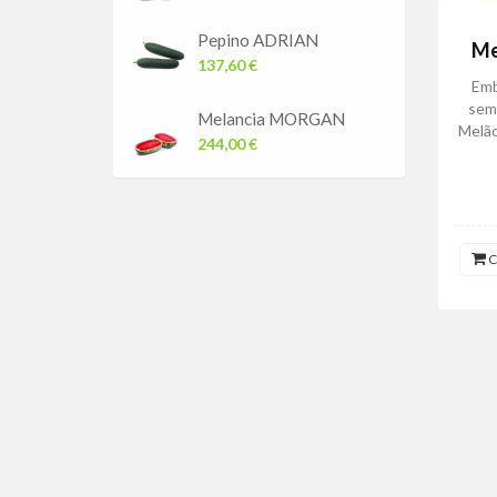
Pepino ADRIAN
Me
137,60 €
Emb
sem
Melancia MORGAN
Melã
244,00 €
C