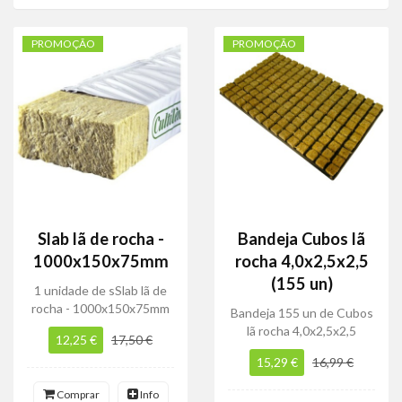
PROMOÇÃO
PROMOÇÃO
Slab lã de rocha -
Bandeja Cubos lã
1000x150x75mm
rocha 4,0x2,5x2,5
(155 un)
1 unidade de sSlab lã de
rocha - 1000x150x75mm
Bandeja 155 un de Cubos
lã rocha 4,0x2,5x2,5
12,25 €
17,50 €
15,29 €
16,99 €
Comprar
Info