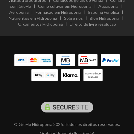
Visitas a produtores
|
Condições gerais de venda
|
Comprar
com GroHo
|
Como cultivar em Hidroponia
|
Aquaponia
|
Aeroponia
|
Formação em Hidroponia
|
Espuma Fenólica
|
Nutrientes em Hidroponia
|
Sobre nós
|
Blog Hidroponia
|
Orçamentos Hidroponia
|
Direito de livre resolução
© GroHo Hidroponia 2026. Todos os direitos reservados.
Groho Hidroponia (Escritório)