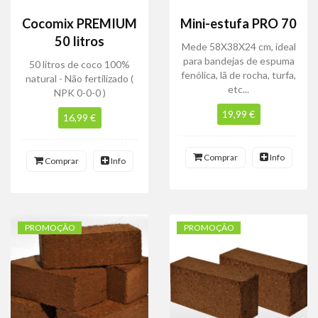
Cocomix PREMIUM
Mini-estufa PRO 70
50 litros
Mede 58X38X24 cm, ideal
para bandejas de espuma
50 litros de coco 100%
fenólica, lã de rocha, turfa,
natural - Não fertilizado (
etc...
NPK 0-0-0 )
19,99 €
16,99 €
Comprar
Info
Comprar
Info
PROMOÇÃO
PROMOÇÃO