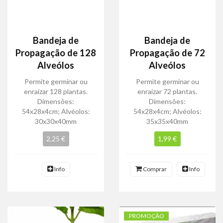
Bandeja de
Bandeja de
Propagação de 128
Propagação de 72
Alveólos
Alveólos
Permite germinar ou
Permite germinar ou
enraízar 128 plantas.
enraízar 72 plantas.
Dimensões:
Dimensões:
54x28x4cm; Alvéolos:
54x28x4cm; Alvéolos:
30x30x40mm
35x35x40mm
2,25 €
1,99 €
Info
Comprar
Info
PROMOÇÃO