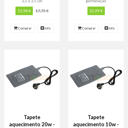
3,5 x 3,5 cm
germinação
15,98 €
17,75 €
31,99 €
Comprar
Info
Comprar
Info
Tapete
Tapete
aquecimento 20w -
aquecimento 10w -