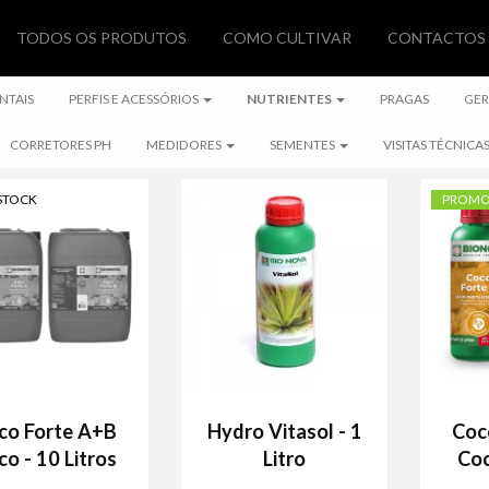
TODOS OS PRODUTOS
COMO CULTIVAR
CONTACTOS
NTAIS
PERFIS E ACESSÓRIOS
NUTRIENTES
PRAGAS
GE
CORRETORES PH
MEDIDORES
SEMENTES
VISITAS TÉCNICA
STOCK
PROM
co Forte A+B
Hydro Vitasol - 1
Coc
o - 10 Litros
Litro
Coc