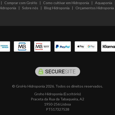
|
Comprar com GroHo
|
Como cultivar em Hidroponia
|
Aquaponia
Hidroponia
|
Sobre nós
|
Blog Hidroponia
|
Orçamentos Hidroponia
© GroHo Hidroponia 2026. Todos os direitos reservados.
Groho Hidroponia (Escritório)
Praceta da Rua da Tabaqueira, A2
1950-256 Lisboa
PT517327538