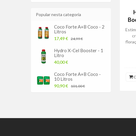
H
Popular nesta categoria
Boo
Coco Forte A+B Coco - 2
Estim
Litros
c
17,49 €
24,99 €
flora
Hydro X-Cel Booster - 1
Litro
40,00 €
Coco Forte A+B Coco -
C
10 Litros
90,90 €
101,00 €