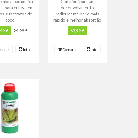
o mais económica
Contribui para um
es para cultivo em
desenvolvimento
os substratos de
radicular melhor e mais
coco
rápido e melhor absorção
,49 €
24,99 €
63,99 €
mprar
Info
Comprar
Info