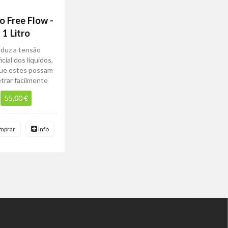
o Free Flow -
1 Litro
duz a tensão
icial dos líquidos,
que estes possam
trar facilmente
55,00 €
mprar
Info