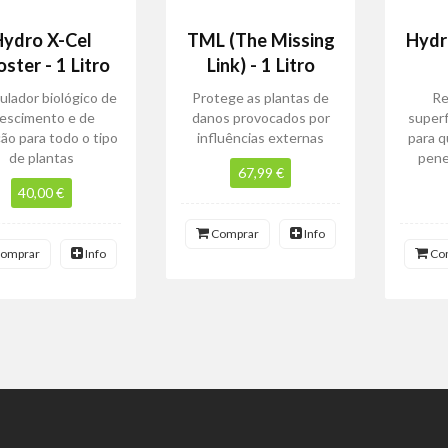
ydro X-Cel
TML (The Missing
Hydr
ster - 1 Litro
Link) - 1 Litro
ulador biológico de
Protege as plantas de
Re
rescimento e de
danos provocados por
superf
ção para todo o tipo
influências externas
para 
de plantas
pene
67,99 €
40,00 €
Comprar
Info
omprar
Info
Co