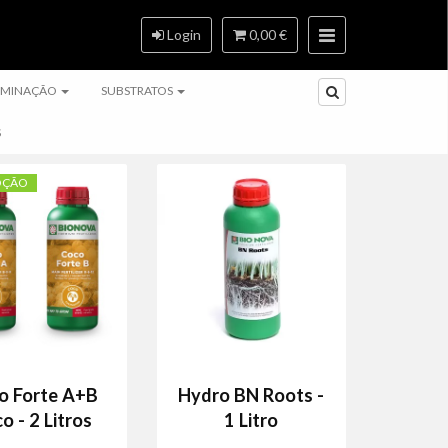
Login
0,00 €
RMINAÇÃO
SUBSTRATOS
S
OÇÃO
o Forte A+B
Hydro BN Roots -
o - 2 Litros
1 Litro