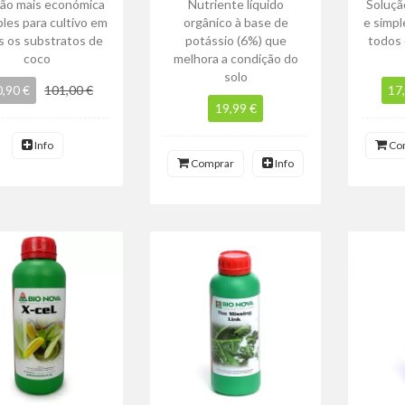
ção mais económica
Nutriente líquido
Soluçã
ples para cultivo em
orgânico à base de
e simpl
s os substratos de
potássio (6%) que
todos 
coco
melhora a condição do
solo
,90 €
101,00 €
17
19,99 €
Info
Co
Comprar
Info