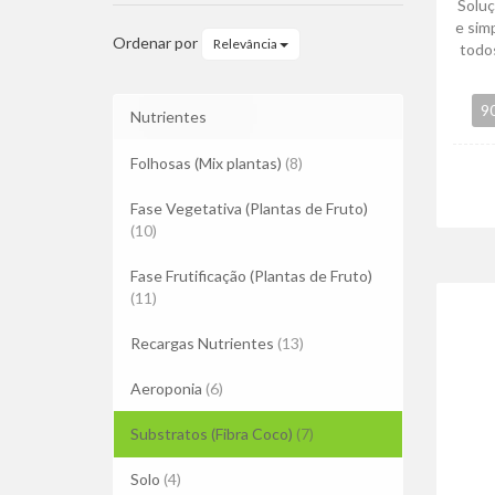
Solu
e sim
Ordenar por
Relevância
todo
90
Nutrientes
Folhosas (Mix plantas)
(8)
Fase Vegetativa (Plantas de Fruto)
(10)
Fase Frutificação (Plantas de Fruto)
(11)
Recargas Nutrientes
(13)
Aeroponia
(6)
Substratos (Fibra Coco)
(7)
Solo
(4)