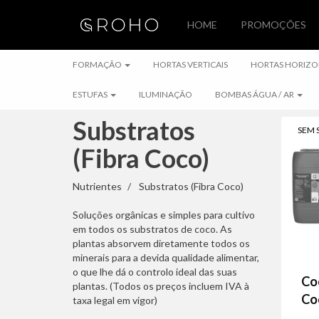
HOME
PROMOÇÕES
FORMAÇÃO
FORMAÇÃO
HORTAS VERTICAIS
HORTAS HORIZO
ESTUFAS
ILUMINAÇÃO
BOMBAS ÁGUA / AR
Substratos
SEM 
(Fibra Coco)
Substratos
Nutrientes
Substratos (Fibra Coco)
(Fibra
Soluções orgânicas e simples para cultivo
em todos os substratos de coco. As
Coco)
plantas absorvem diretamente todos os
minerais para a devida qualidade alimentar,
o que lhe dá o controlo ideal das suas
Co
plantas. (Todos os preços incluem IVA à
Coc
taxa legal em vigor)