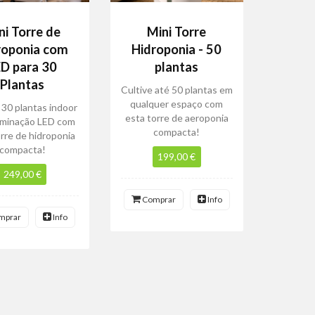
ni Torre de
Mini Torre
roponia com
Hidroponia - 50
ED para 30
plantas
Plantas
Cultive até 50 plantas em
qualquer espaço com
 30 plantas indoor
esta torre de aeroponia
uminação LED com
compacta!
orre de hidroponia
compacta!
199,00 €
249,00 €
Comprar
Info
mprar
Info