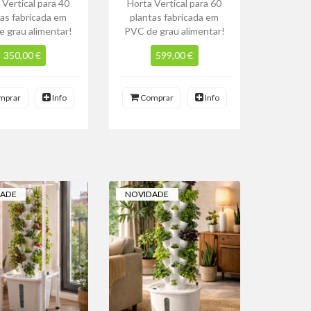
 Vertical para 40
Horta Vertical para 60
as fabricada em
plantas fabricada em
 grau alimentar!
PVC de grau alimentar!
350,00 €
599,00 €
mprar
Info
Comprar
Info
DADE
NOVIDADE