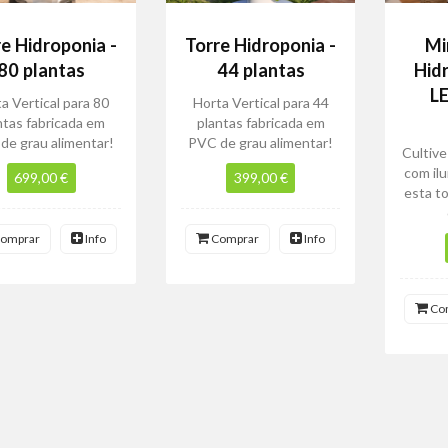
e Hidroponia -
Torre Hidroponia -
Mi
80 plantas
44 plantas
Hid
L
a Vertical para 80
Horta Vertical para 44
ntas fabricada em
plantas fabricada em
de grau alimentar!
PVC de grau alimentar!
Cultive
com il
699,00 €
399,00 €
esta t
omprar
Info
Comprar
Info
Co