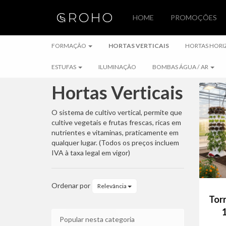
HOME
PROMOÇÕES
FORMAÇÃO
FORMAÇÃO
HORTAS VERTICAIS
HORTAS HORI
ESTUFAS
ILUMINAÇÃO
BOMBAS ÁGUA / AR
Hortas Verticais
Hortas
O sistema de cultivo vertical, permite que
cultive vegetais e frutas frescas, ricas em
Verticais
nutrientes e vitaminas, praticamente em
qualquer lugar. (Todos os preços incluem
IVA à taxa legal em vigor)
Ordenar por
Relevância
Torr
Popular nesta categoria