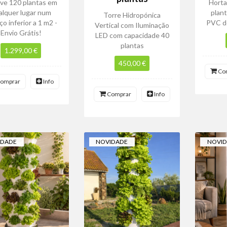
ive 120 plantas em
Horta
alquer lugar num
plant
Torre Hidropónica
o inferior a 1 m2 -
PVC de
Vertical com Iluminação
Envio Grátis!
LED com capacidade 40
plantas
1.299,00 €
450,00 €
Co
omprar
Info
Comprar
Info
IDADE
NOVIDADE
NOVI