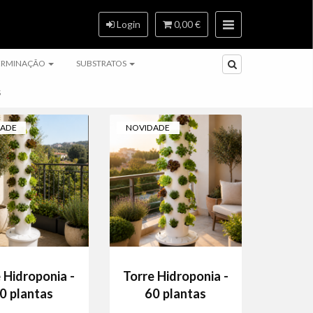
Login
0,00 €
ERMINAÇÃO
SUBSTRATOS
S
DADE
NOVIDADE
 Hidroponia -
Torre Hidroponia -
0 plantas
60 plantas