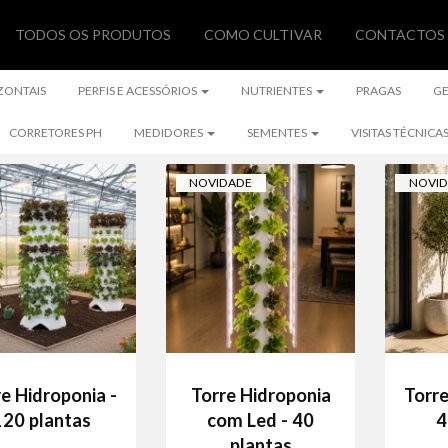
TODOS OS PRODUTOS
COMO CULTIVAR
CONTACTOS
ZONTAIS
PERFIS E ACESSÓRIOS
NUTRIENTES
PRAGAS
G
CORRETORES PH
MEDIDORES
SEMENTES
VISITAS TÉCNICA
NOVIDADE
NOVI
e Hidroponia -
Torre Hidroponia
Torre
120 plantas
com Led - 40
4
plantas