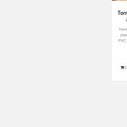
Torr
Hort
pla
PVC 
C