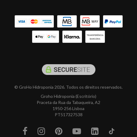
© GroHo Hidroponia 2026. Todos os direitos reservados.
Groho Hidroponia (Escritório)
Praceta da Rua da Tabaqueira, A2
1950-256 Lisboa
PT517327538