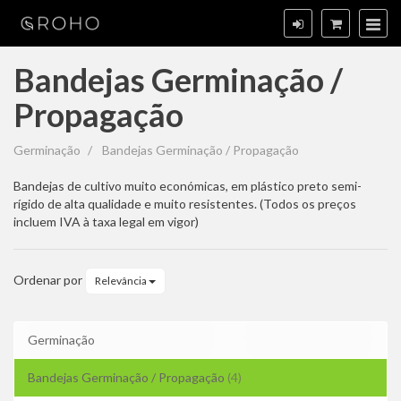
Bandejas Germinação /
Propagação
Bandejas
Germinação
Bandejas Germinação / Propagação
Germinação
Bandejas de cultivo muito económicas, em plástico preto semi-
rígido de alta qualidade e muito resistentes. (Todos os preços
/
incluem IVA à taxa legal em vigor)
Propagação
Ordenar por
Relevância
Germinação
Bandejas Germinação / Propagação
(4)