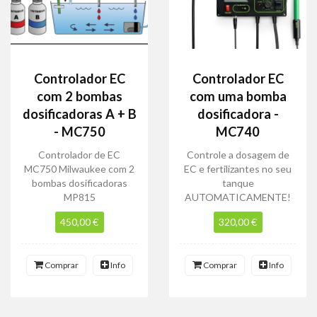
Controlador EC
Controlador EC
com 2 bombas
com uma bomba
dosificadoras A + B
dosificadora -
- MC750
MC740
Controlador de EC
Controle a dosagem de
MC750 Milwaukee com 2
EC e fertilizantes no seu
bombas dosificadoras
tanque
MP815
AUTOMATICAMENTE!
450,00 €
320,00 €
Comprar
Info
Comprar
Info