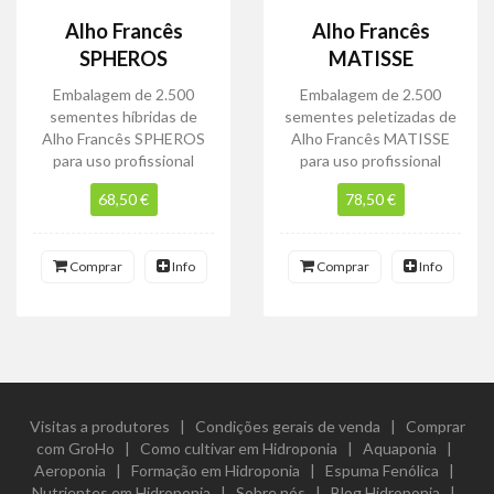
Alho Francês
Alho Francês
SPHEROS
MATISSE
Embalagem de 2.500
Embalagem de 2.500
sementes híbridas de
sementes peletizadas de
Alho Francês SPHEROS
Alho Francês MATISSE
para uso profissional
para uso profissional
68,50 €
78,50 €
Comprar
Info
Comprar
Info
Visitas a produtores
|
Condições gerais de venda
|
Comprar
com GroHo
|
Como cultivar em Hidroponia
|
Aquaponia
|
Aeroponia
|
Formação em Hidroponia
|
Espuma Fenólica
|
Nutrientes em Hidroponia
|
Sobre nós
|
Blog Hidroponia
|