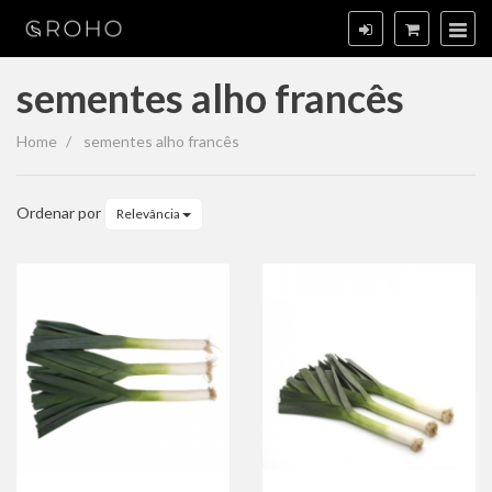
sementes alho francês
sementes
Home
sementes alho francês
alho
francês
Ordenar por
Relevância