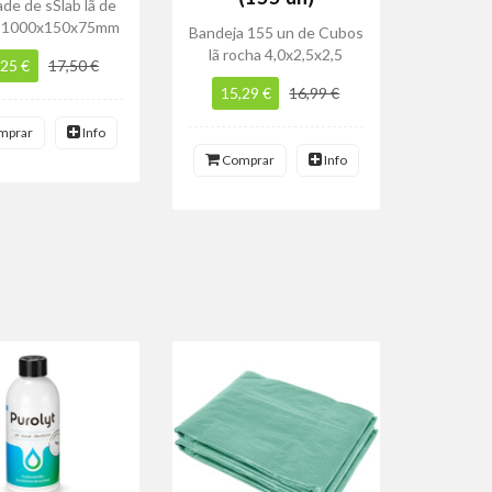
ade de sSlab lã de
- 1000x150x75mm
Bandeja 155 un de Cubos
lã rocha 4,0x2,5x2,5
,25 €
17,50 €
15,29 €
16,99 €
mprar
Info
Comprar
Info