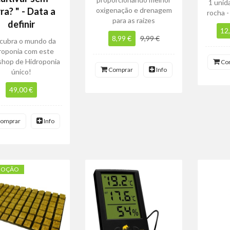
1 unid
ra? " - Data a
oxigenação e drenagem
rocha 
para as raízes
definir
12
8,99 €
9,99 €
cubra o mundo da
roponia com este
hop de Hidroponia
Co
Comprar
Info
único!
49,00 €
omprar
Info
MOÇÃO