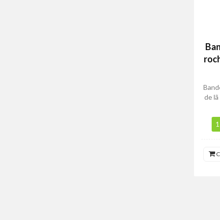
Ban
roc
Band
de lã
1
C