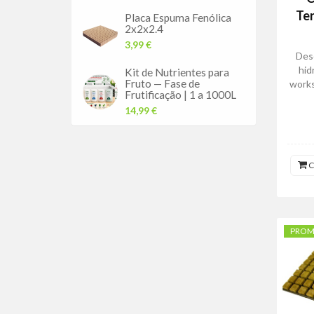
Ter
Placa Espuma Fenólica
2x2x2.4
3,99 €
Des
hid
Kit de Nutrientes para
Fruto — Fase de
works
Frutificação | 1 a 1000L
14,99 €
C
PRO