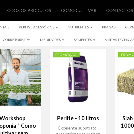
TODOS OS PRODUTOS
COMO CULTIVAR
CONTACTOS
NTAIS
PERFIS E ACESSÓRIOS
NUTRIENTES
PRAGAS
GER
CORRETORES PH
MEDIDORES
SEMENTES
VISITAS TÉCNICA
PROMOÇÃO
PROM
Workshop
Perlite - 10 litros
Slab
oponia " Como
100
Excelente substrato,
ultivar sem
proporcionando melhor