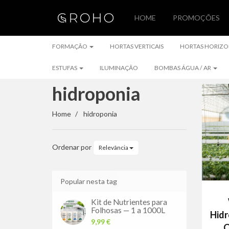
HOME
PROMOÇÕES
FORMAÇÃO
FORMAÇÃO
HORTAS VERTICAIS
HORTAS HORIZO
ESTUFAS
ILUMINAÇÃO
BOMBAS ÁGUA / AR
hidroponia
hidroponia
Home
hidroponia
Ordenar por
Relevância
Popular nesta tag
Kit de Nutrientes para
Folhosas — 1 a 1000L
Hidr
9,99 €
C