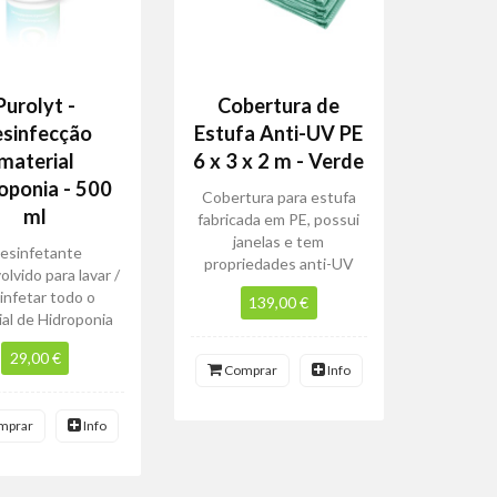
Purolyt -
Cobertura de
sinfecção
Estufa Anti-UV PE
material
6 x 3 x 2 m - Verde
oponia - 500
Cobertura para estufa
ml
fabricada em PE, possui
janelas e tem
esinfetante
propriedades anti-UV
lvido para lavar /
infetar todo o
139,00 €
ial de Hidroponia
29,00 €
Comprar
Info
mprar
Info