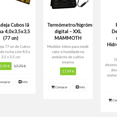
deja Cubos lã
Termómetro/higrómetro
ha 4,0x3,5x3,5
digital – XXL
De
(77 un)
MAMMOTH
Hidr
eja 77 un de Cubos
Medidor ótimo para medir
 de rocha com 4,0 x
calor e humidade no
3,5 x 3,5 cm
ambiente de cultivo
D
interno
desenvo
5,98 €
17,75 €
des
17,99 €
mater
omprar
Info
Comprar
Info
Co