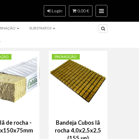
Login
0,00 €
MINAÇÃO
SUBSTRATOS
S
OÇÃO
PROMOÇÃO
 lã de rocha -
Bandeja Cubos lã
0x150x75mm
rocha 4,0x2,5x2,5
(155 un)