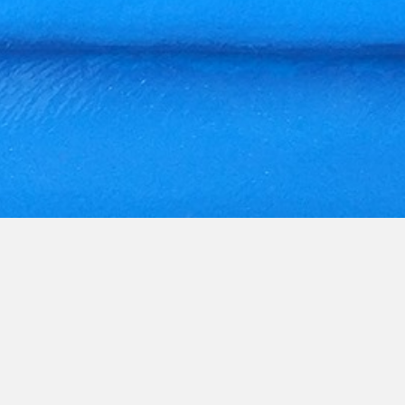
Visitas a produtores
|
Condições gerais de venda
|
Comprar
com GroHo
|
Como cultivar em Hidroponia
|
Aquaponia
|
Aeroponia
|
Formação em Hidroponia
|
Espuma Fenólica
|
Nutrientes em Hidroponia
|
Sobre nós
|
Blog Hidroponia
|
Orçamentos Hidroponia
|
Direito de livre resolução