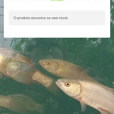
simbiótica e ambientalmente mais sustentável que os
LER MAIS
sistemas convencionais, economizando mais de 90% do
consumo de água face à agricultura tradicional.
O produto encontra-se sem stock.
O nosso produtor
Esta é a primeira empresa de aquaponia em Portugal, com
escala comercial e legal. O objetivo do nosso produtor é ter
os nossos produtos à sua mesa.
Existe a aposta na inovação e formação e estamos em pleno
crescimento, associado a este projeto, o investimento está
assente também no turismo rural, tudo no mesmo local da
nossa produção. É oferecido aos visitantes conhecimento,
lazer e descanso.
Localização:
Oliveira de Frades
Duração:
Máximo de 2 horas
Nº pessoas:
Máximo de 2 pessoas ( contactar caso pretenda
realizar a visita com mais de 2 pessoas )
Horário das visitas:
Segunda-feira a Sábado das 10-12h e
14-16h
(ao realizar a compra coloque o dia e hora