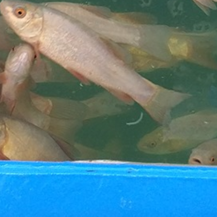
pretendido no campo de observações)
NOTA:
Após a compra enviaremos a localização e o contacto
do produtor
Comprar aqui
Se pretender propor outro dia ou hora para a visita, envie-
nos uma mensagem para
geral@groho.pt
e faremos o nosso
melhor para reagendar a visita.