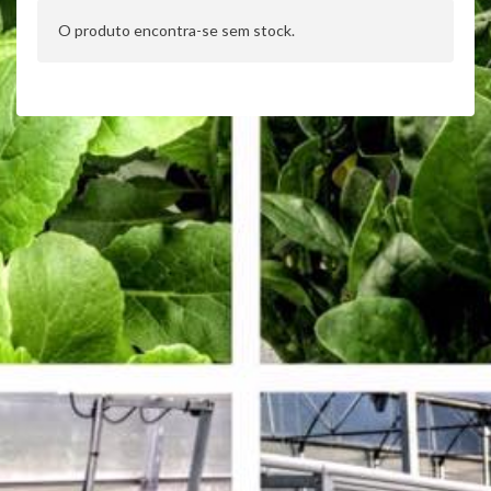
plantas. O desafio englobou uma análise detalhada,
O produto encontra-se sem stock.
prospecção de negócios e mercado, acompanhamento de
obra, dinamização dos métodos de trabalho e trabalho em
equipa, sempre com o objetivo de promover, dinamizar e
projetar as hortícolas com raíz.
O nosso produtor tem uma exploração com uma das mais
recentes técnicas de cultura, a hidroponia. Preparados para
cultivar sem solo?
Localização:
Amarante
Duração:
Máximo de 2 horas
Preço por pessoa:
49 euros
NOTA:
Após a compra enviaremos a localização e o contacto
do produtor
Comprar aqui