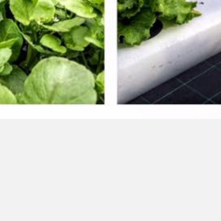
Visitas a produtores
|
Condições gerais de venda
|
Comprar
com GroHo
|
Como cultivar em Hidroponia
|
Aquaponia
|
Aeroponia
|
Formação em Hidroponia
|
Espuma Fenólica
|
Nutrientes em Hidroponia
|
Sobre nós
|
Blog Hidroponia
|
Orçamentos Hidroponia
|
Direito de livre resolução