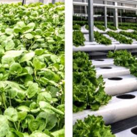
Se pretender propor outro dia ou hora para a visita, envie-
nos uma mensagem para
geral@groho.pt
e faremos o nosso
melhor para reagendar a visita.