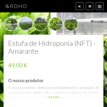
Estufa de Hidroponia (NFT) -
Amarante
49,00 €
O nosso produtor
O nosso produtor dedica-se principalmente à produção de
couve pak choi, agrião, salsa, coentros e nabiça em estufa,
sustentava na inovação de um sistema de produção
LER MAIS
denominado
Hidroponia em NFT
(Nutrient Film Technique),
com uma área de cerca de 1500 m2 e a produção de 38.000