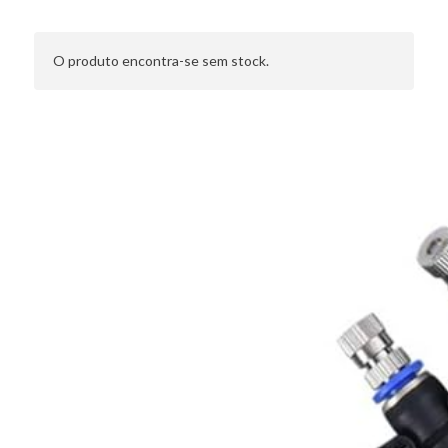
Características
Poderoso arrefecimento por neblina
O produto encontra-se sem stock.
Bocal de nebulização de latão de alta qualidade
conexão fácil e à prova de fugas
Junta em T especial pode ser usada para transformar o
ventilador normal em ventilador de nebulização
Qualidade duradoura
Tubos flexíveis de alta qualidade com tratamento UV,
resistentes à hidrólise amarelada e à degradação
microbiana
Fácil de instalar
Procedimento
Recomenda-se instalar o sistema de nebulização a uma
altura de 2,5 m - 3 m
Conecte o adaptador à torneira de água
Abra a torneira de água para lavar o sistema durante 1
minuto para purificar o sistema e remover qualquer
impureza
Fixe os bicos de nebulização aos acessórios em T,
exceto o último na tampa final