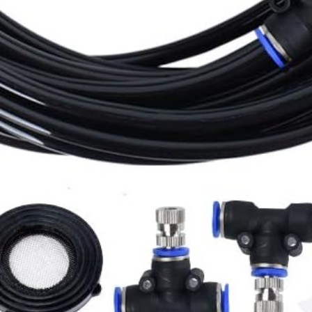
Abra a torneira de água para lavar o sistema durante 2
minutos para garantir que o sistema esteja
completamente limpo
Feche a água e instale o último bocal no acessório com
a tampa final
Prenda a linha de nebulização pelas abraçadeiras das
abraçadeiras de cabos fornecidas
Abra a torneira levemente até que os jatos estejam a
funcionar, desfrute da nebulização de arrefecimento
Desligue os bicos, mantenha-os secos e limpos
quando não utilizar o sistema de nebulização durante
muito tempo
Incluí
Material do sino: Poliéster de tecido, plástico, latão,
aço inoxidável
Cor: preto
1 x 18 m Linha de nebulização (mangueira de
fornecimento de 3 m com adaptador de torneira de
água padrão 15 m pré-1 x 1 linha de nebulização
fabricada)
Torneira de PVC de 1 x 3 / 4" conector
Tomada de PVC de 1 x 1 / 5 polegadas