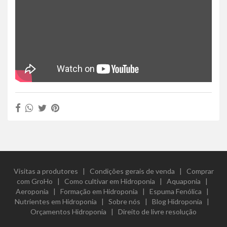
Visitas a produtores
|
Condições gerais de venda
|
Comprar
com GroHo
|
Como cultivar em Hidroponia
|
Aquaponia
|
Aeroponia
|
Formação em Hidroponia
|
Espuma Fenólica
|
Nutrientes em Hidroponia
|
Sobre nós
|
Blog Hidroponia
|
Orçamentos Hidroponia
|
Direito de livre resolução