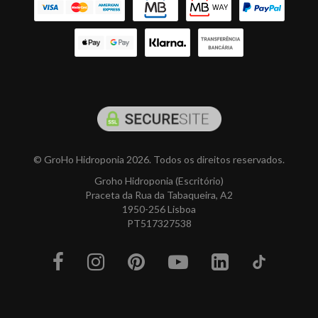
© GroHo Hidroponia 2026. Todos os direitos reservados.
Groho Hidroponia (Escritório)
Praceta da Rua da Tabaqueira, A2
1950-256 Lisboa
PT517327538