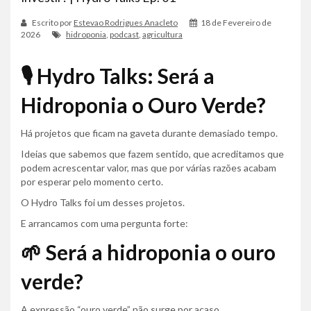
Escrito por
Estevao Rodrigues Anacleto
18 de Fevereiro de
2026
hidroponia
,
podcast
,
agricultura
🎙️ Hydro Talks: Será a
Hidroponia o Ouro Verde?
Há projetos que ficam na gaveta durante demasiado tempo.
Ideias que sabemos que fazem sentido, que acreditamos que
podem acrescentar valor, mas que por várias razões acabam
por esperar pelo momento certo.
O Hydro Talks foi um desses projetos.
E arrancamos com uma pergunta forte:
🌱 Será a hidroponia o ouro
verde?
A expressão “ouro verde” não surge por acaso.