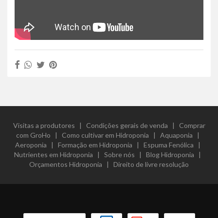
Visitas a produtores
|
Condições gerais de venda
|
Comprar
com GroHo
|
Como cultivar em Hidroponia
|
Aquaponia
|
Aeroponia
|
Formação em Hidroponia
|
Espuma Fenólica
|
Nutrientes em Hidroponia
|
Sobre nós
|
Blog Hidroponia
|
Orçamentos Hidroponia
|
Direito de livre resolução