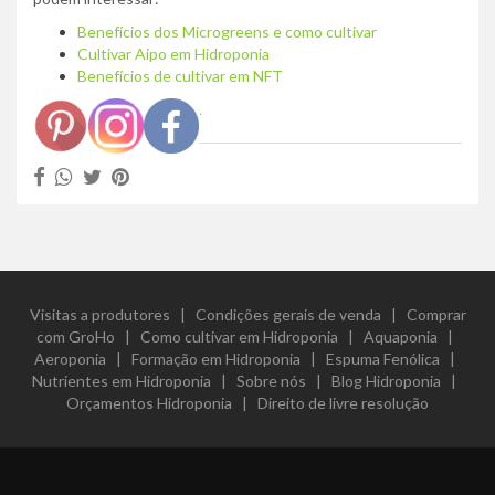
Benefícios dos Microgreens e como cultivar
Cultivar Aipo em Hidroponia
Benefícios de cultivar em NFT
.
Visitas a produtores
|
Condições gerais de venda
|
Comprar
com GroHo
|
Como cultivar em Hidroponia
|
Aquaponia
|
Aeroponia
|
Formação em Hidroponia
|
Espuma Fenólica
|
Nutrientes em Hidroponia
|
Sobre nós
|
Blog Hidroponia
|
Orçamentos Hidroponia
|
Direito de livre resolução