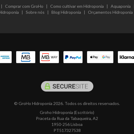
|
Comprar com GroHo
|
Como cultivar em Hidroponia
|
Aquaponia
Hidroponia
|
Sobre nós
|
Blog Hidroponia
|
Orçamentos Hidroponia
© GroHo Hidroponia 2026. Todos os direitos reservados.
Groho Hidroponia (Escritório)
Praceta da Rua da Tabaqueira, A2
1950-256 Lisboa
PT517327538