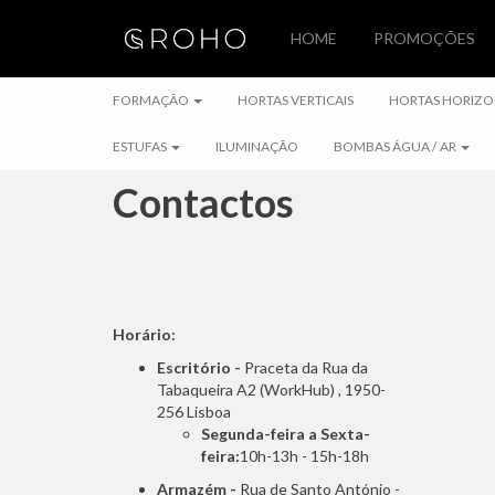
HOME
PROMOÇÕES
FORMAÇÃO
FORMAÇÃO
HORTAS VERTICAIS
HORTAS HORIZO
ESTUFAS
ILUMINAÇÃO
BOMBAS ÁGUA / AR
Contactos
Horário:
Escritório -
Praceta da Rua da
Tabaqueira A2 (WorkHub) , 1950-
256 Lisboa
Segunda-feira a Sexta-
feira:
10h-13h - 15h-18h
Armazém -
Rua de Santo António -