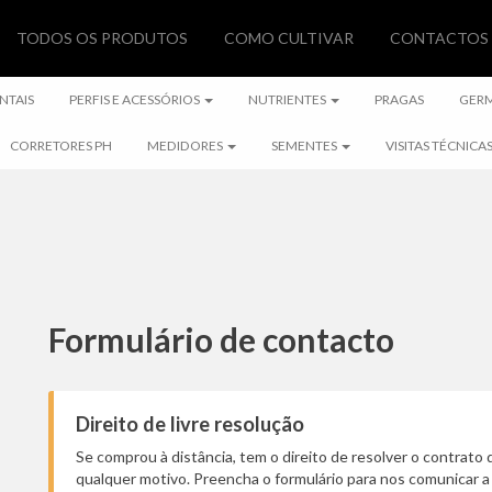
TODOS OS PRODUTOS
COMO CULTIVAR
CONTACTOS
NTAIS
PERFIS E ACESSÓRIOS
NUTRIENTES
PRAGAS
GER
CORRETORES PH
MEDIDORES
SEMENTES
VISITAS TÉCNICA
Formulário de contacto
Direito de livre resolução
Se comprou à distância, tem o direito de resolver o contrato 
qualquer motivo. Preencha o formulário para nos comunicar a