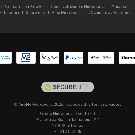
|
Comprar com GroHo
|
Como cultivar em Hidroponia
|
Aquaponia
Hidroponia
|
Sobre nós
|
Blog Hidroponia
|
Orçamentos Hidroponia
© GroHo Hidroponia 2026. Todos os direitos reservados.
Groho Hidroponia (Escritório)
Praceta da Rua da Tabaqueira, A2
1950-256 Lisboa
PT517327538