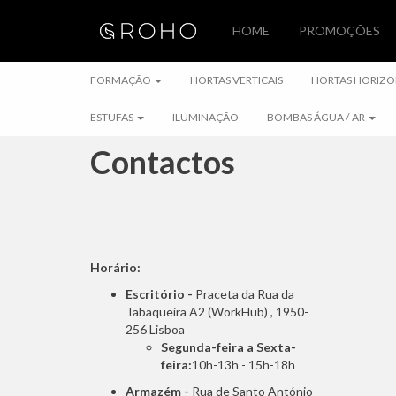
HOME
PROMOÇÕES
FORMAÇÃO
FORMAÇÃO
HORTAS VERTICAIS
HORTAS HORIZO
ESTUFAS
ILUMINAÇÃO
BOMBAS ÁGUA / AR
Contactos
Horário:
Escritório -
Praceta da Rua da
Tabaqueira A2 (WorkHub) , 1950-
256 Lisboa
Segunda-feira a Sexta-
feira:
10h-13h - 15h-18h
Armazém -
Rua de Santo António -