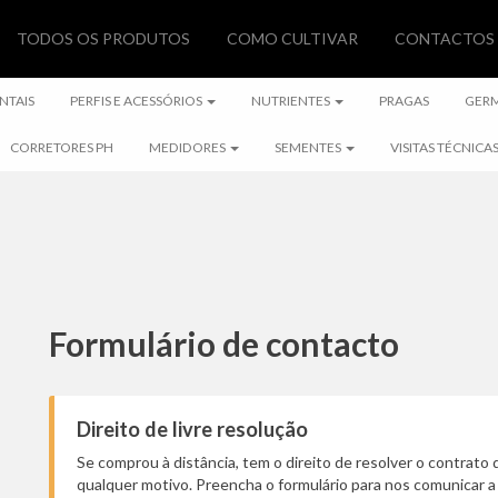
TODOS OS PRODUTOS
COMO CULTIVAR
CONTACTOS
NTAIS
PERFIS E ACESSÓRIOS
NUTRIENTES
PRAGAS
GER
CORRETORES PH
MEDIDORES
SEMENTES
VISITAS TÉCNICA
Formulário de contacto
Direito de livre resolução
Se comprou à distância, tem o direito de resolver o contrato 
qualquer motivo. Preencha o formulário para nos comunicar a