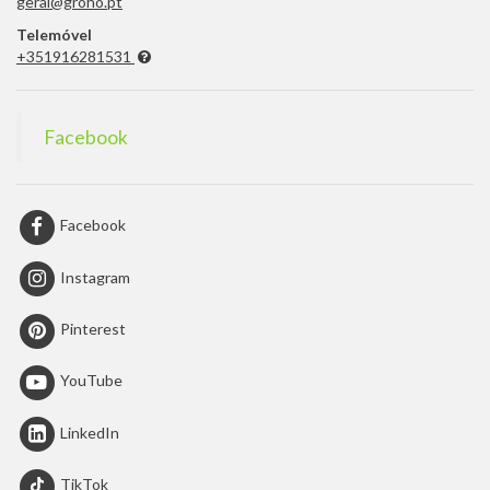
geral@groho.pt
Telemóvel
+351916281531
Facebook
Facebook
Instagram
Pinterest
YouTube
LinkedIn
TikTok